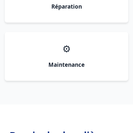
Réparation
⚙️
Maintenance