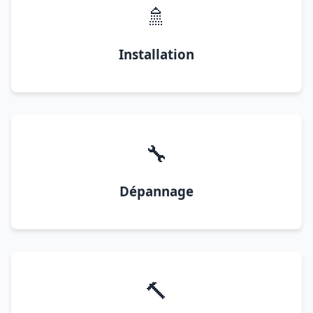
🚿
Installation
🔧
Dépannage
🔨