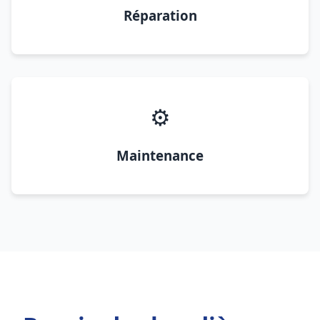
Réparation
⚙️
Maintenance