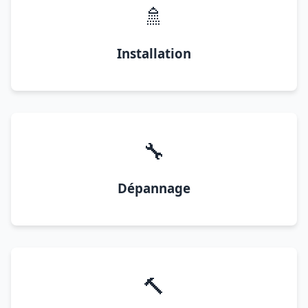
🚿
Installation
🔧
Dépannage
🔨