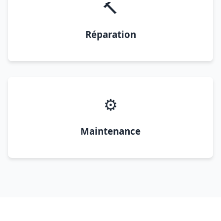
🔨
Réparation
⚙️
Maintenance