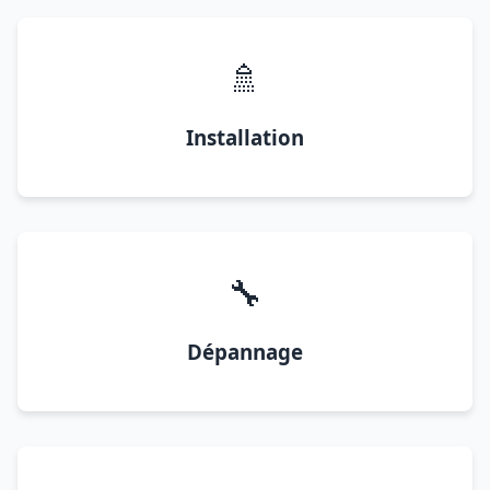
🚿
Installation
🔧
Dépannage