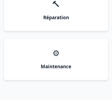
🔨
Réparation
⚙️
Maintenance