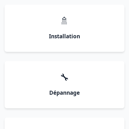
🚿
Installation
🔧
Dépannage