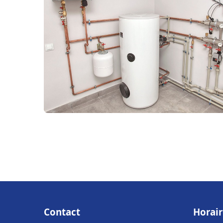
Contact
Horair