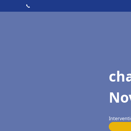
📞
cha
No
Intervent