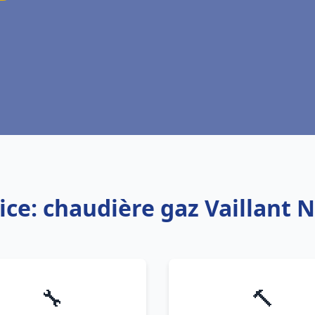
ice: chaudière gaz Vaillant 
🔧
🔨