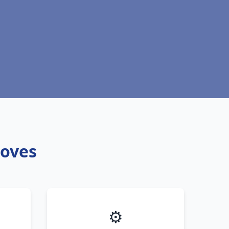
Noves
⚙️