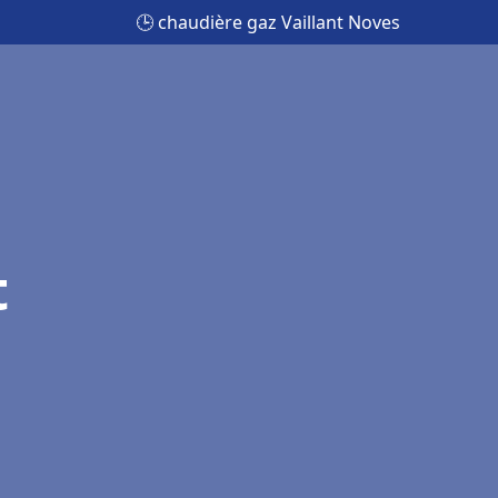
🕒 chaudière gaz Vaillant Noves
t