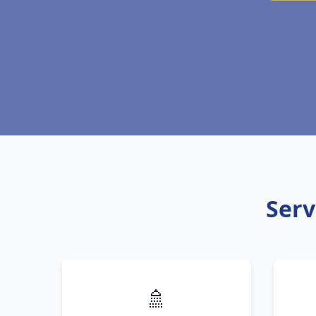
Serv
🚿