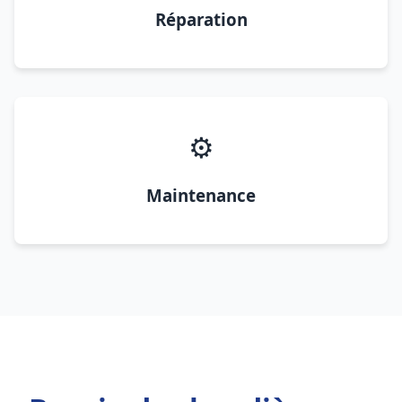
Réparation
⚙️
Maintenance