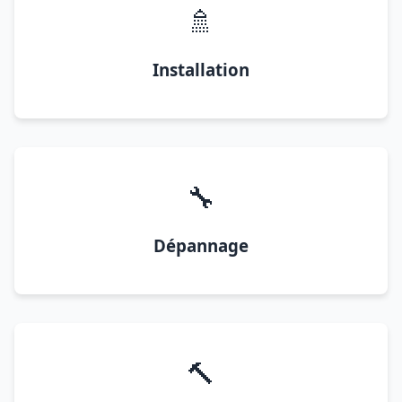
🚿
Installation
🔧
Dépannage
🔨