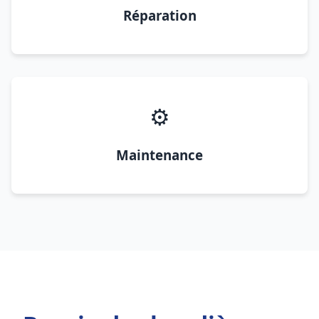
Réparation
⚙️
Maintenance