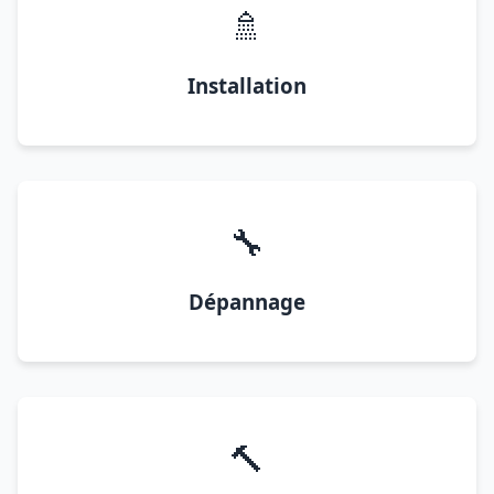
🚿
Installation
🔧
Dépannage
🔨