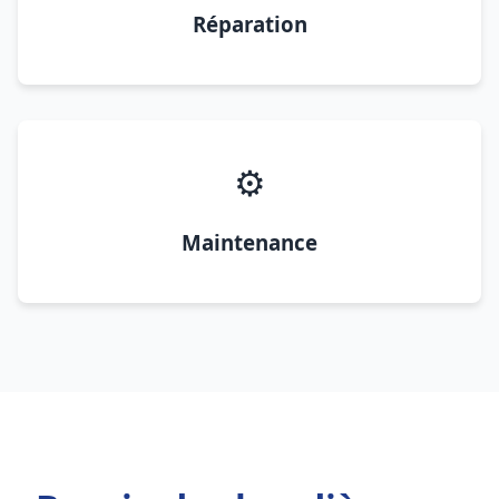
Réparation
⚙️
Maintenance