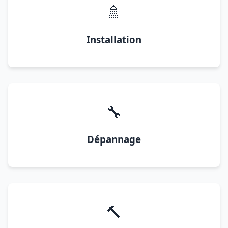
🚿
Installation
🔧
Dépannage
🔨