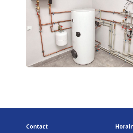
Contact
Horair