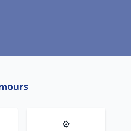
emours
⚙️