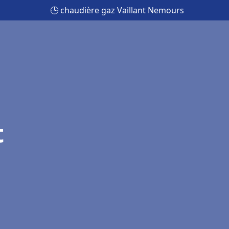
🕒 chaudière gaz Vaillant Nemours
t