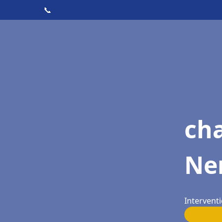
📞
cha
Ne
Intervent