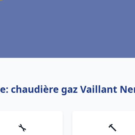
ce: chaudière gaz Vaillant N
🔧
🔨