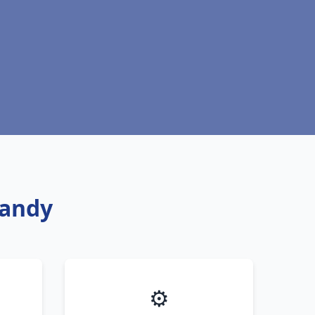
Nandy
⚙️