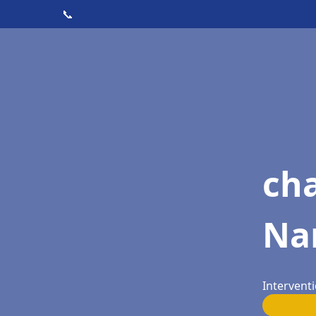
📞
cha
Na
Intervent