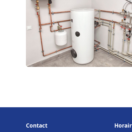
Contact
Horair