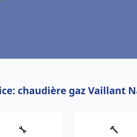
ice: chaudière gaz Vaillant 
🔧
🔨