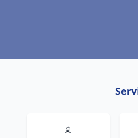
Serv
🚿