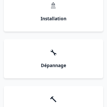
🚿
Installation
🔧
Dépannage
🔨