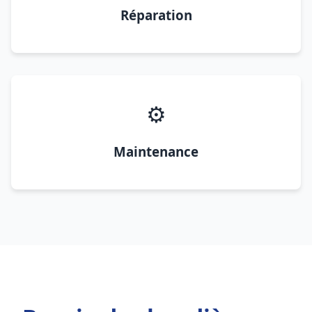
Réparation
⚙️
Maintenance