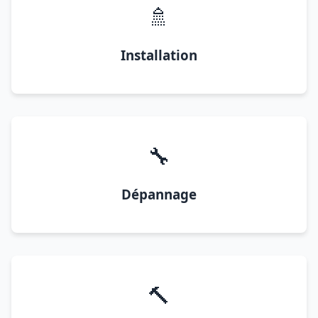
🚿
Installation
🔧
Dépannage
🔨