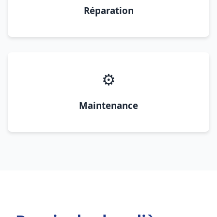
Réparation
⚙️
Maintenance