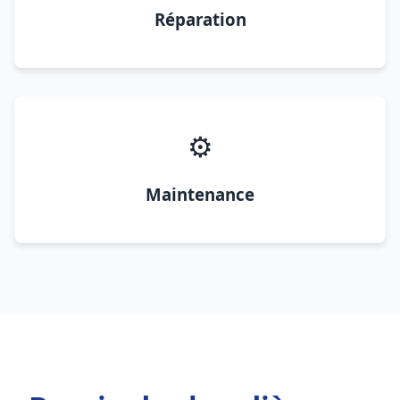
Réparation
⚙️
Maintenance