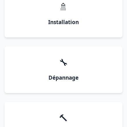
🚿
Installation
🔧
Dépannage
🔨