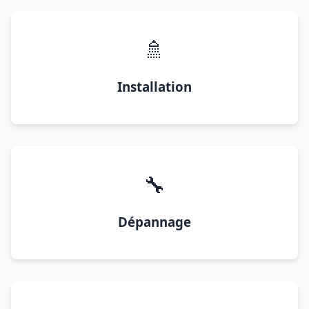
🚿
Installation
🔧
Dépannage