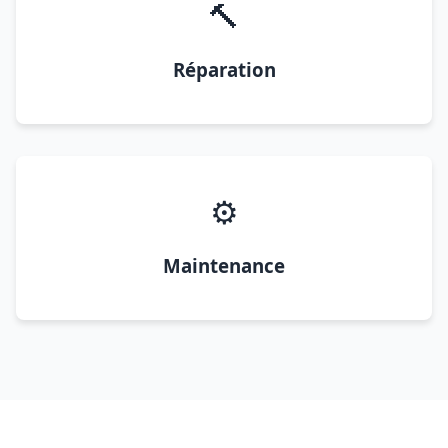
🔨
Réparation
⚙️
Maintenance