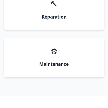
🔨
Réparation
⚙️
Maintenance