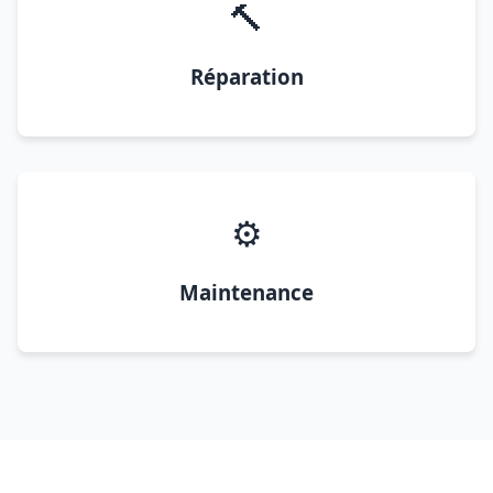
🔨
Réparation
⚙️
Maintenance