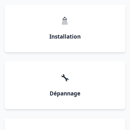
🚿
Installation
🔧
Dépannage