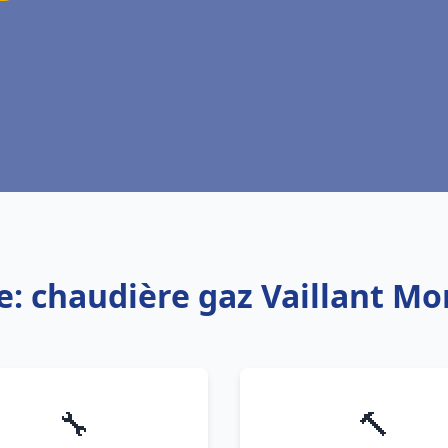
e: chaudière gaz Vaillant M
🔧
🔨