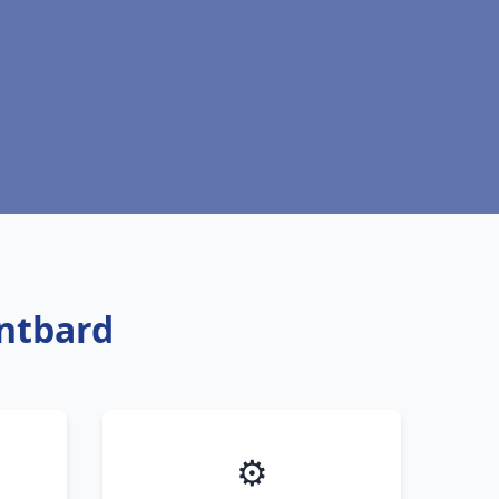
ontbard
⚙️