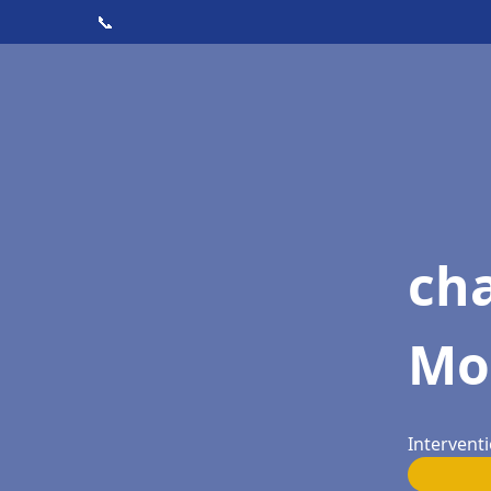
📞
cha
Mo
Intervent