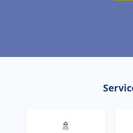
Servic
🚿