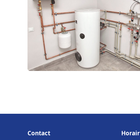
Contact
Horair