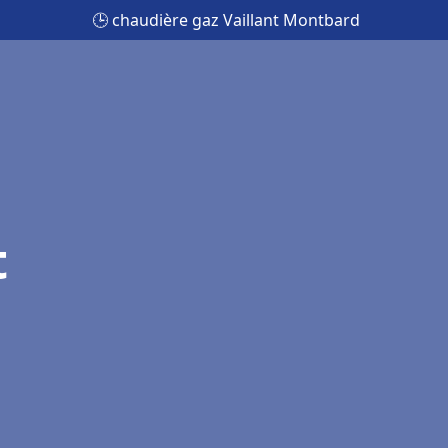
🕒 chaudière gaz Vaillant Montbard
t