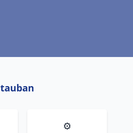
ntauban
⚙️