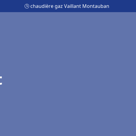
🕒 chaudière gaz Vaillant Montauban
t