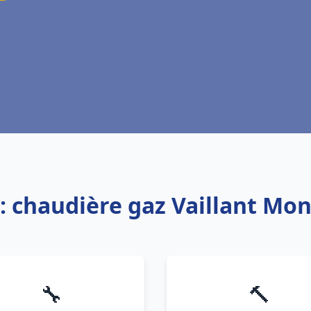
e: chaudière gaz Vaillant Mo
🔧
🔨