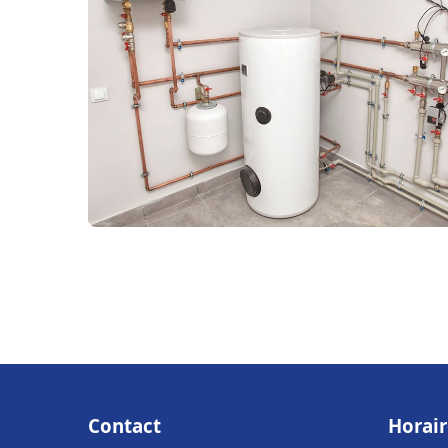
Contact
Horair