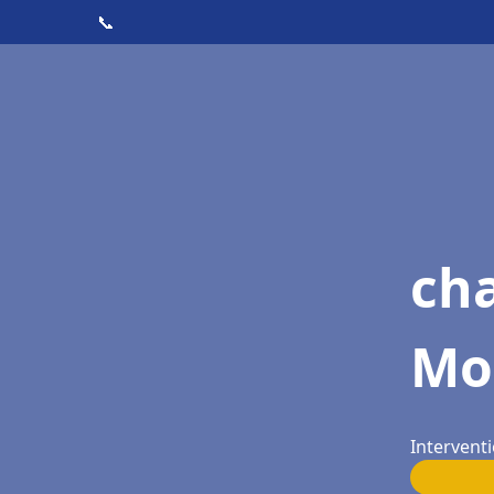
📞
cha
Mo
Intervent