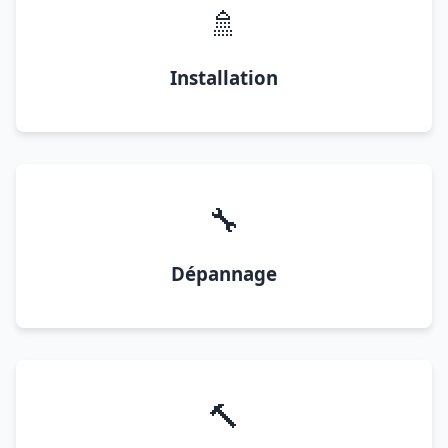
🚿
Installation
🔧
Dépannage
🔨