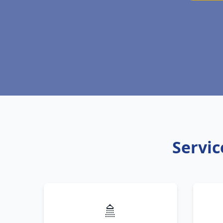
Servic
🚿