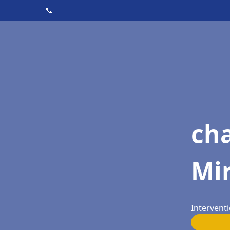
📞
cha
Mi
Interventi