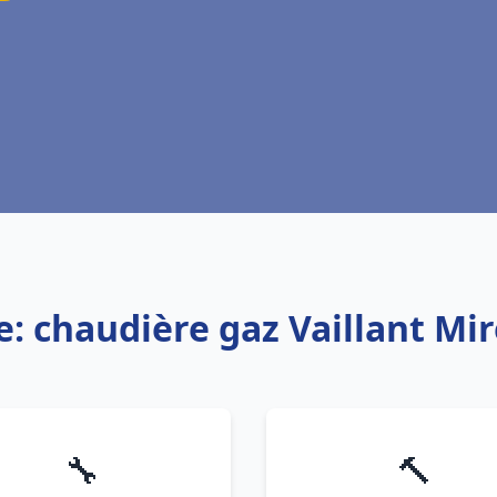
e: chaudière gaz Vaillant Mi
🔧
🔨