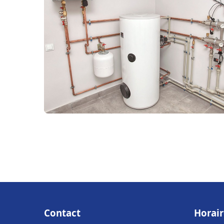
Contact
Horair