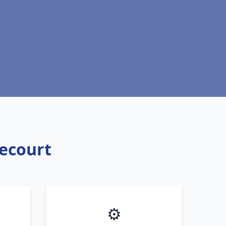
recourt
⚙️