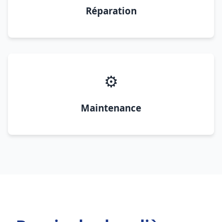
Réparation
⚙️
Maintenance