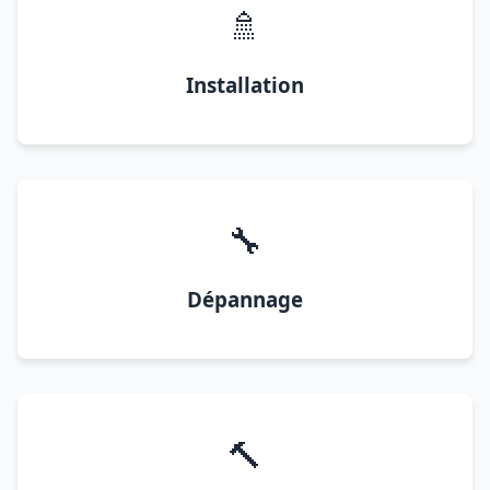
🚿
Installation
🔧
Dépannage
🔨