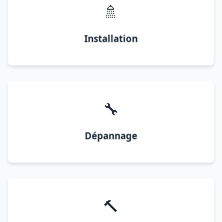
🚿
Installation
🔧
Dépannage
🔨