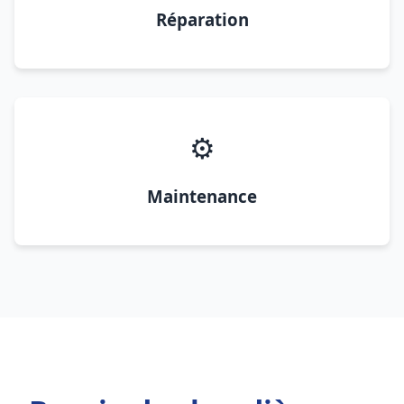
Réparation
⚙️
Maintenance