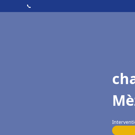
📞
cha
Mè
Intervent