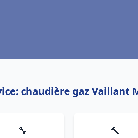
ice: chaudière gaz Vaillant
🔧
🔨