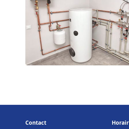
Contact
Horair