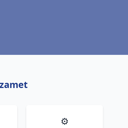
azamet
⚙️