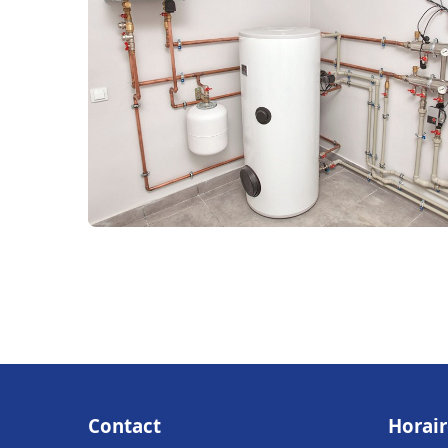
Contact
Horair