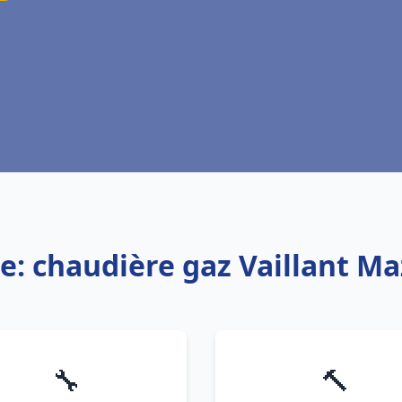
ce: chaudière gaz Vaillant M
🔧
🔨