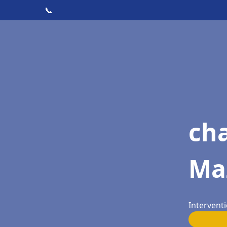
📞
cha
Ma
Intervent