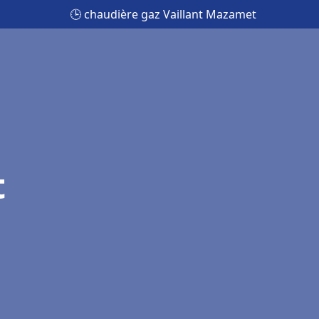
🕒 chaudière gaz Vaillant Mazamet
t