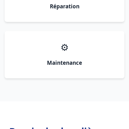
Réparation
⚙️
Maintenance