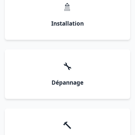
🚿
Installation
🔧
Dépannage
🔨