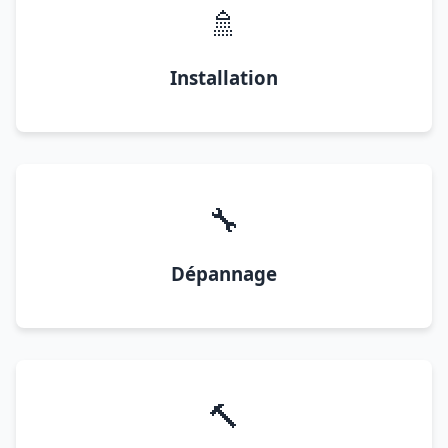
🚿
Installation
🔧
Dépannage
🔨