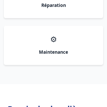
Réparation
⚙️
Maintenance