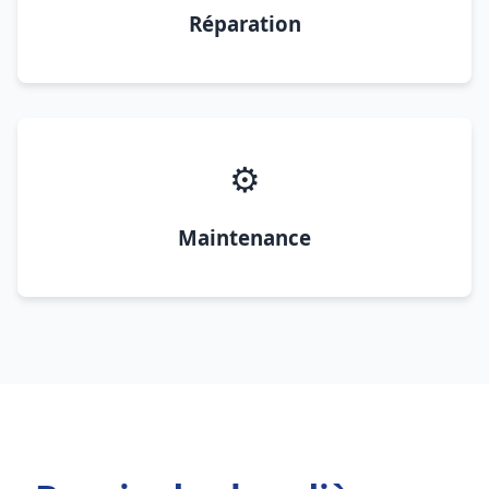
Réparation
⚙️
Maintenance