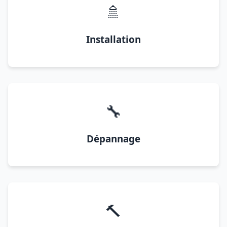
🚿
Installation
🔧
Dépannage
🔨