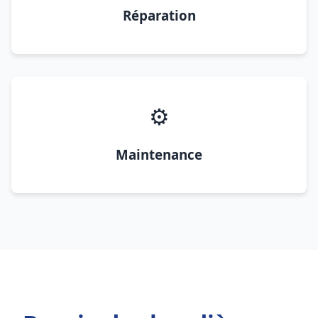
Réparation
⚙️
Maintenance