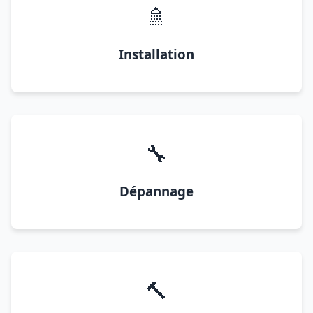
🚿
Installation
🔧
Dépannage
🔨