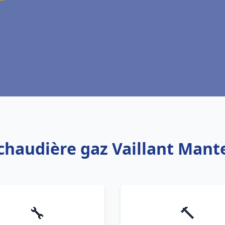
chaudière gaz Vaillant Mante
🔧
🔨