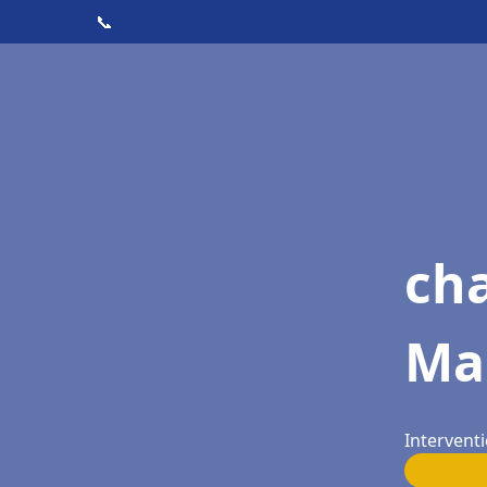
📞
cha
Man
Interventi