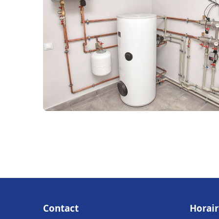
Contact
Horair