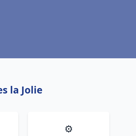
s la Jolie
⚙️