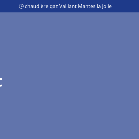
🕒 chaudière gaz Vaillant Mantes la Jolie
t