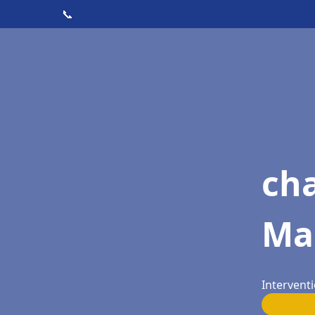
📞
cha
Ma
Intervent