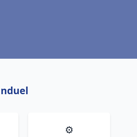
anduel
⚙️