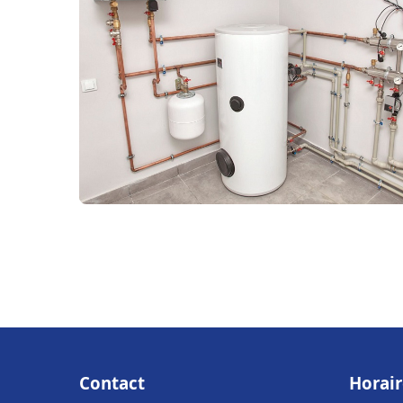
Contact
Horair