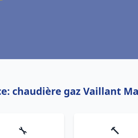
ce: chaudière gaz Vaillant M
🔧
🔨