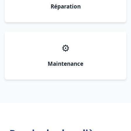
Réparation
⚙️
Maintenance