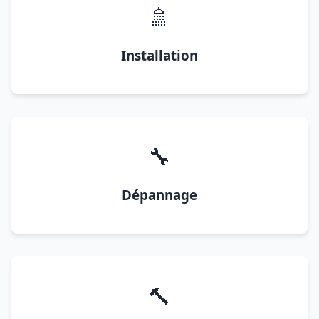
🚿
Installation
🔧
Dépannage
🔨