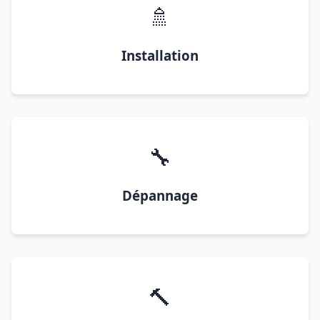
🚿
Installation
🔧
Dépannage
🔨