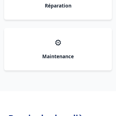
Réparation
⚙️
Maintenance