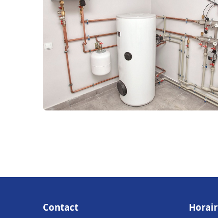
Contact
Horair