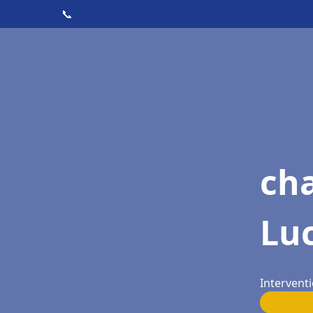
📞
cha
Lu
Interventi