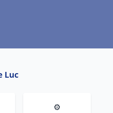
e Luc
⚙️