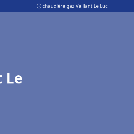
🕒 chaudière gaz Vaillant Le Luc
t Le