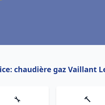
ice: chaudière gaz Vaillant L
🔧
🔨