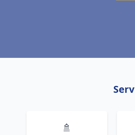
Serv
🚿