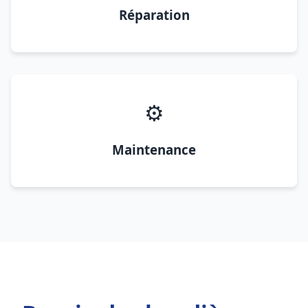
Réparation
⚙️
Maintenance