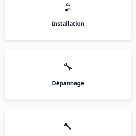
🚿
Installation
🔧
Dépannage
🔨