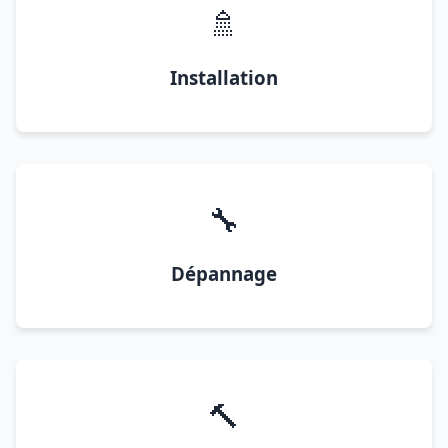
🚿
Installation
🔧
Dépannage
🔨