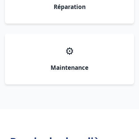
Réparation
⚙️
Maintenance