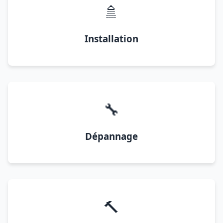
🚿
Installation
🔧
Dépannage
🔨