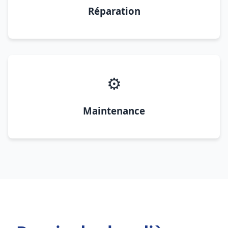
Réparation
⚙️
Maintenance