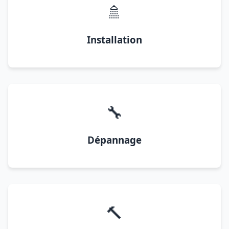
🚿
Installation
🔧
Dépannage
🔨