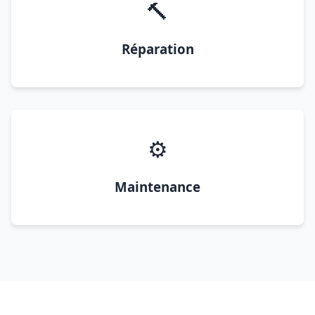
🔨
Réparation
⚙️
Maintenance