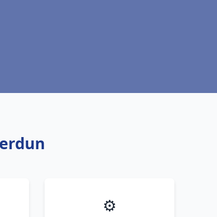
verdun
⚙️