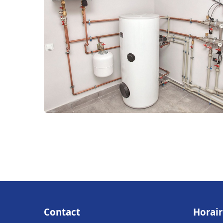
Contact
Horair