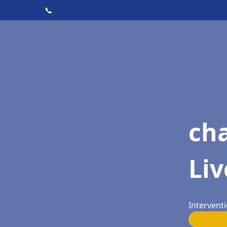
📞
cha
Li
Interventi