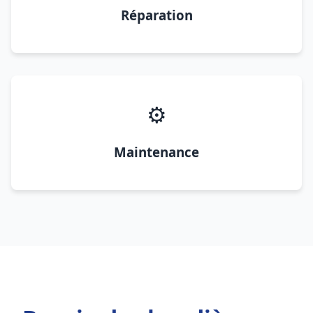
Réparation
⚙️
Maintenance