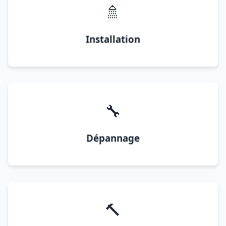
🚿
Installation
🔧
Dépannage
🔨