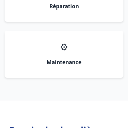
Réparation
⚙️
Maintenance