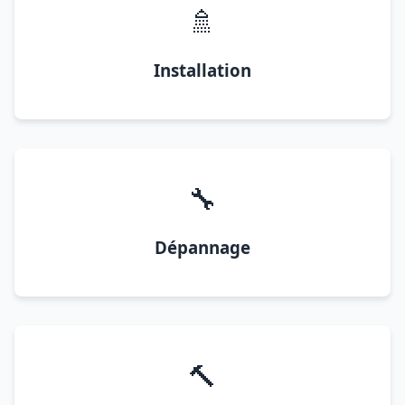
🚿
Installation
🔧
Dépannage
🔨