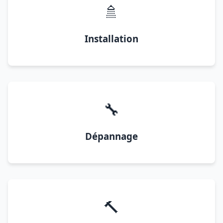
🚿
Installation
🔧
Dépannage
🔨