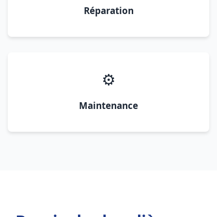
Réparation
⚙️
Maintenance