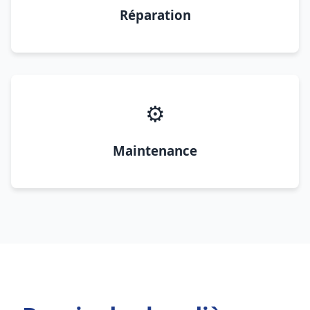
Réparation
⚙️
Maintenance