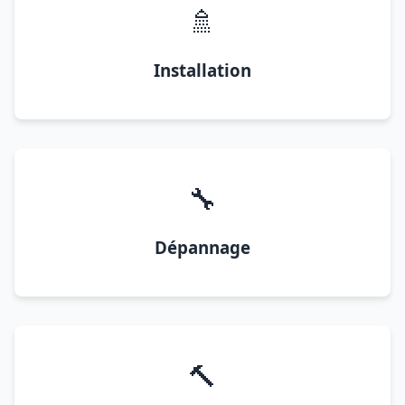
🚿
Installation
🔧
Dépannage
🔨