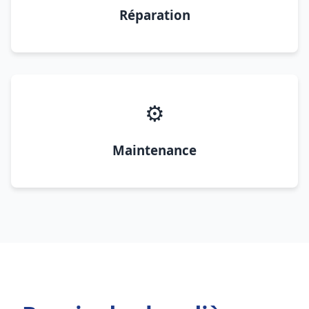
Réparation
⚙️
Maintenance