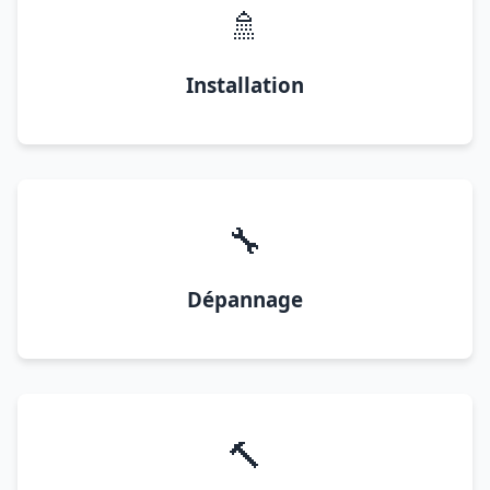
🚿
Installation
🔧
Dépannage
🔨