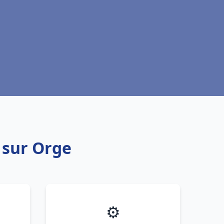
y sur Orge
⚙️