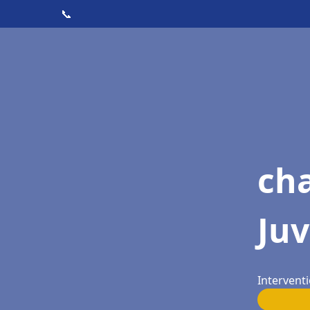
📞
cha
Juv
Interventi