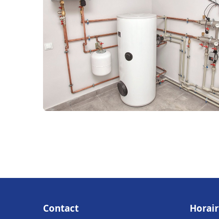
Contact
Horair