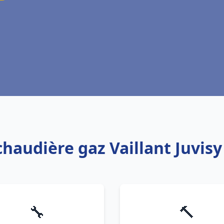
chaudière gaz Vaillant Juvis
🔧
🔨