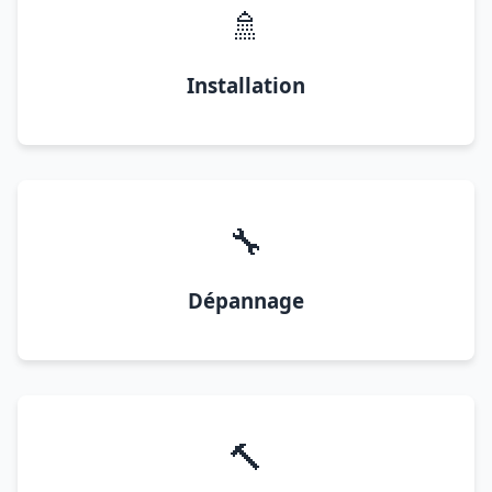
🚿
Installation
🔧
Dépannage
🔨