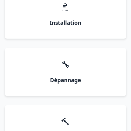
🚿
Installation
🔧
Dépannage
🔨