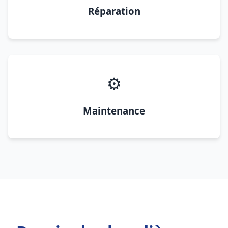
Réparation
⚙️
Maintenance