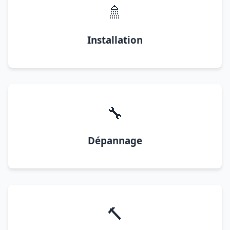
🚿
Installation
🔧
Dépannage
🔨