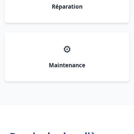
Réparation
⚙️
Maintenance