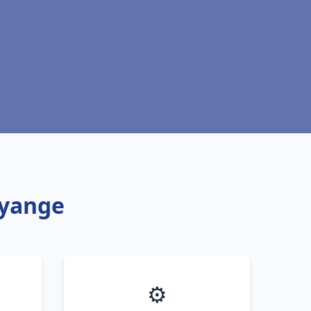
ayange
⚙️