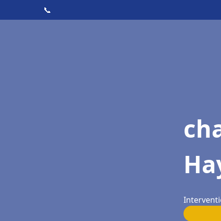
📞
cha
Ha
Intervent