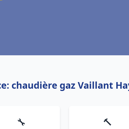
ce: chaudière gaz Vaillant H
🔧
🔨