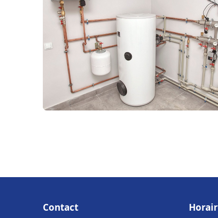
Contact
Horair