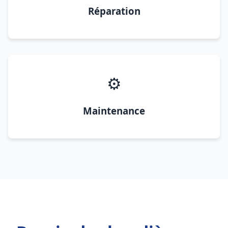
Réparation
⚙️
Maintenance